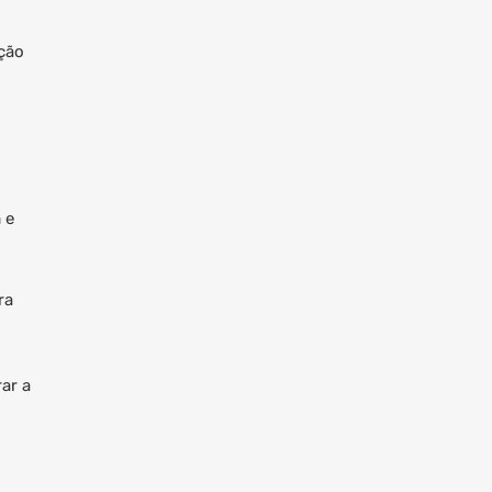
ção
 e
ra
ar a