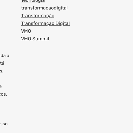
Tecnologia
transformacaodigital
Transformação
Transformação Digital
VMO
VMO Summit
oda a
tá
s,
e
cos,
esso