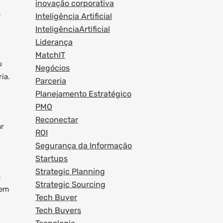
inovação corporativa
a
Inteligência Artificial
InteligênciaArtificial
Liderança
MatchIT
u
Negócios
ia.
Parceria
Planejamento Estratégico
PMO
Reconectar
ar
ROI
Segurança da Informação
Startups
Strategic Planning
a
Strategic Sourcing
 em
Tech Buyer
Tech Buyers