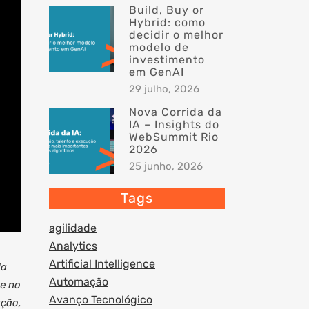
Build, Buy or
Hybrid: como
decidir o melhor
modelo de
investimento
em GenAI
29 julho, 2026
Nova Corrida da
IA – Insights do
WebSummit Rio
2026
25 junho, 2026
Tags
agilidade
Analytics
Artificial Intelligence
da
Automação
 e no
Avanço Tecnológico
ação,