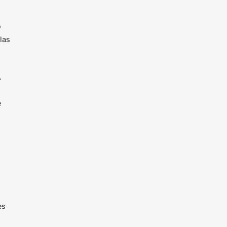
o
las
.
e
es