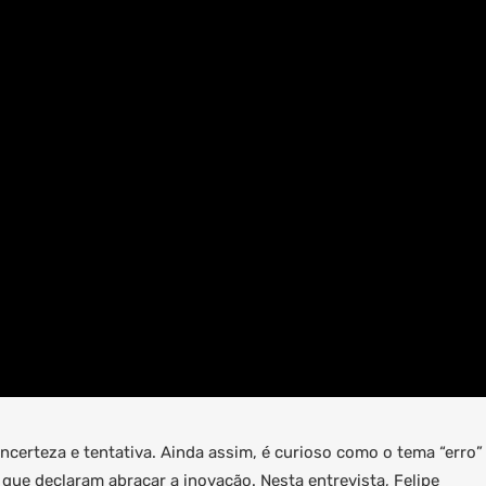
 incerteza e tentativa. Ainda assim, é curioso como o tema “erro”
ue declaram abraçar a inovação. Nesta entrevista, Felipe