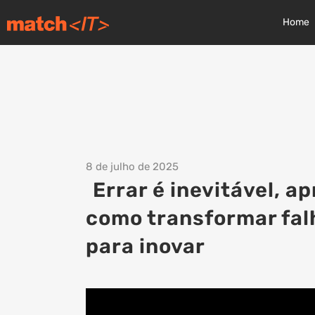
Home
8 de julho de 2025
Errar é inevitável, a
como transformar fal
para inovar