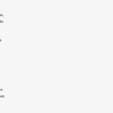
as,
ão
a
os
mas