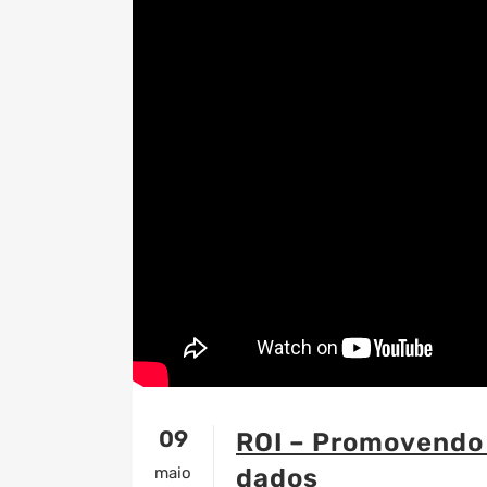
09
ROI – Promovendo
maio
dados