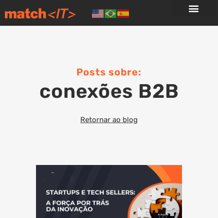
Casos de uso
Solicite uma demo
Posts sobre:
conexões B2B
Retornar ao blog