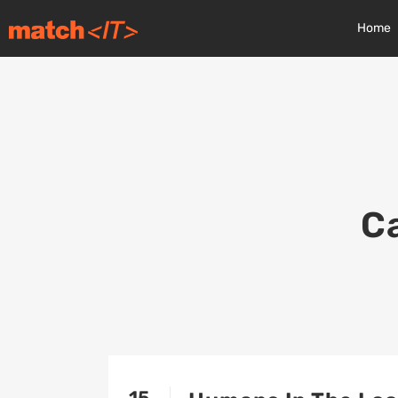
Home
C
15