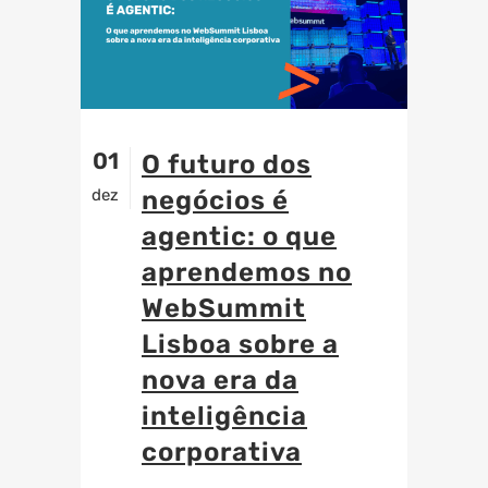
01
O futuro dos
dez
negócios é
agentic: o que
aprendemos no
WebSummit
Lisboa sobre a
nova era da
inteligência
corporativa