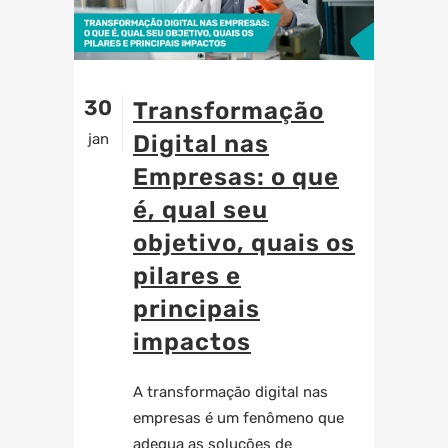
30
Transformação
jan
Digital nas
Empresas: o que
é, qual seu
objetivo, quais os
pilares e
principais
impactos
A transformação digital nas
empresas é um fenômeno que
adequa as soluções de