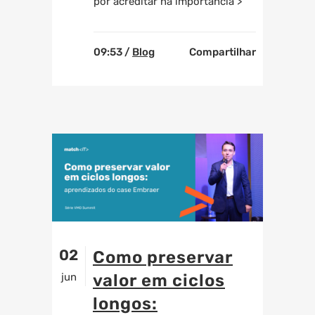
por acreditar na importância >
09:53 /
Blog
Compartilhar
02
Como preservar
jun
valor em ciclos
longos: